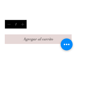
Precio
$150.00
Cantidad
*
Agregar al carrito
PULSERA TEJIDO CUERO 
HOMBRE AZUL 
contact@velvetbox.net
IG- jcjewlersmx